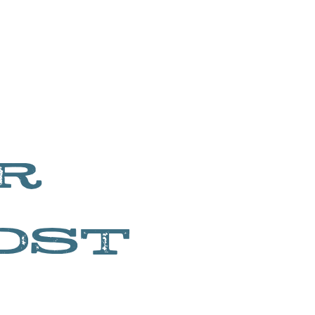
R
OST